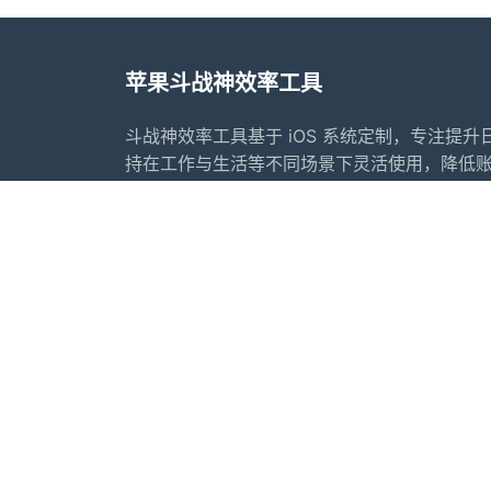
苹果斗战神效率工具
斗战神效率工具基于 iOS 系统定制，专注提
持在工作与生活等不同场景下灵活使用，降低
神效率工具提供常用的内容整理、转发辅助、
法合规的前提下更好地安排工作与生活节奏，
辅助管理方案。
首页
常见问题
行业动态
更新日志
友情链接：
苹果微信多开软件推荐
苹果微
推荐软件：
IOS夜游神
苹果夜游神
小寒