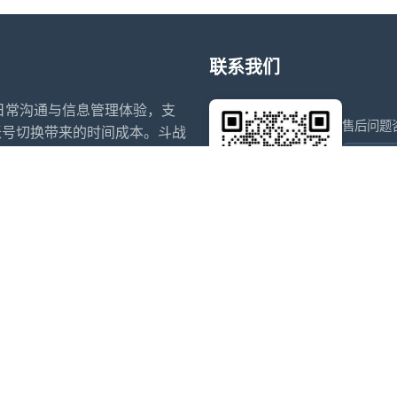
联系我们
升日常沟通与信息管理体验，支
售后问题
账号切换带来的时间成本。斗战
日程提醒等功能，帮助用户在合
wxdkr
为个人和团队提供稳定、易用的
点击微信
信多开
微信多开官网
阿修罗
斗战神
赵子龙
小白泽
夜游神
寒露
犬夜叉
乌萨奇
盗墓笔记