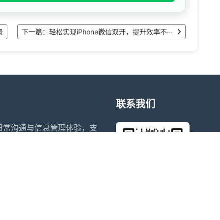
景
下一篇：轻松实现iPhone微信双开，提升效率不···
联系我们
升日常沟通与信息管理体验，支
售后问题
账号切换带来的时间成本。斗战
日程提醒等功能，帮助用户在合
wxdkr
为个人和团队提供稳定、易用的
点击微信