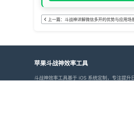
上一篇：斗战神详解微信多开的优势与应用场
苹果斗战神效率工具
斗战神效率工具基于 iOS 系统定制，专注提
持在工作与生活等不同场景下灵活使用，降低
神效率工具提供常用的内容整理、转发辅助、
法合规的前提下更好地安排工作与生活节奏，
辅助管理方案。
首页
常见问题
行业动态
更新日志