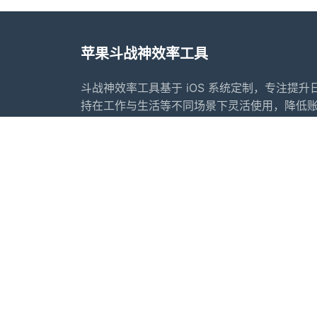
苹果斗战神效率工具
斗战神效率工具基于 iOS 系统定制，专注提
持在工作与生活等不同场景下灵活使用，降低
神效率工具提供常用的内容整理、转发辅助、
法合规的前提下更好地安排工作与生活节奏，
辅助管理方案。
首页
常见问题
行业动态
更新日志
友情链接：
苹果微信多开软件推荐
苹果微
推荐软件：
IOS夜游神
苹果夜游神
小寒