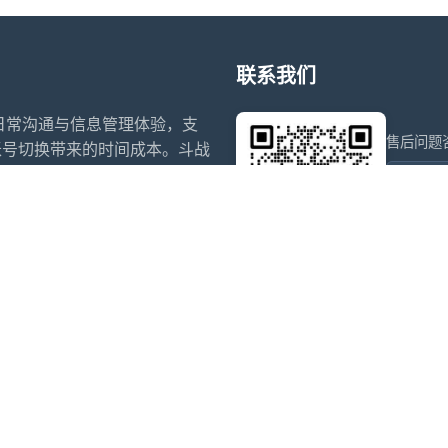
联系我们
升日常沟通与信息管理体验，支
售后问题
账号切换带来的时间成本。斗战
日程提醒等功能，帮助用户在合
wxdkr
为个人和团队提供稳定、易用的
点击微信
信多开
微信多开官网
阿修罗
斗战神
赵子龙
小白泽
夜游神
寒露
犬夜叉
乌萨奇
盗墓笔记